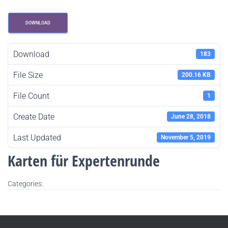
DOWNLOAD
Download
183
File Size
200.16 KB
File Count
1
Create Date
June 28, 2018
Last Updated
November 5, 2019
Karten für Expertenrunde
Categories: