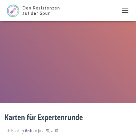
T
O
G
G
L
E
N
A
V
I
G
A
T
I
O
N
Karten für Expertenrunde
Published by
Anti
on
June 28, 2018