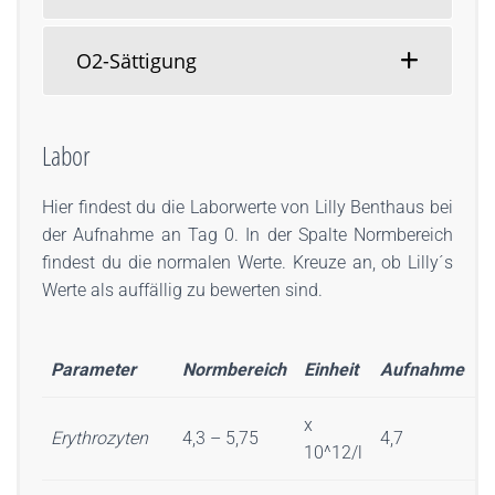
O2-Sättigung
Labor
Hier findest du die Laborwerte von Lilly Benthaus bei
der Aufnahme an Tag 0. In der Spalte Normbereich
findest du die normalen Werte. Kreuze an, ob Lilly´s
Werte als auffällig zu bewerten sind.
Parameter
Normbereich
Einheit
Aufnahme
a
x
Erythrozyten
4,3 – 5,75
4,7
10^12/l