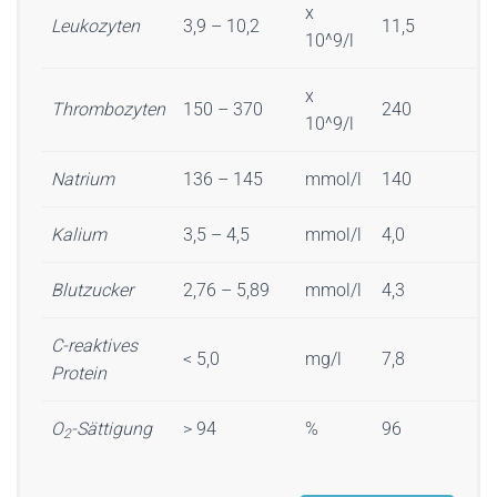
x
Leukozyten
3,9 – 10,2
11,5
10^9/l
x
Thrombozyten
150 – 370
240
10^9/l
Natrium
136 – 145
mmol/l
140
Kalium
3,5 – 4,5
mmol/l
4,0
Blutzucker
2,76 – 5,89
mmol/l
4,3
C-reaktives
< 5,0
mg/l
7,8
Protein
O
-Sättigung
> 94
%
96
2