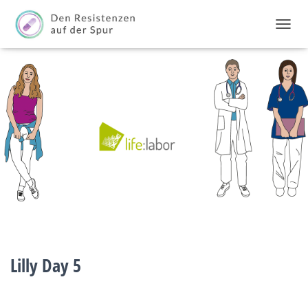
T
O
G
G
L
E
N
A
V
I
G
A
T
I
O
N
Lilly Day 5